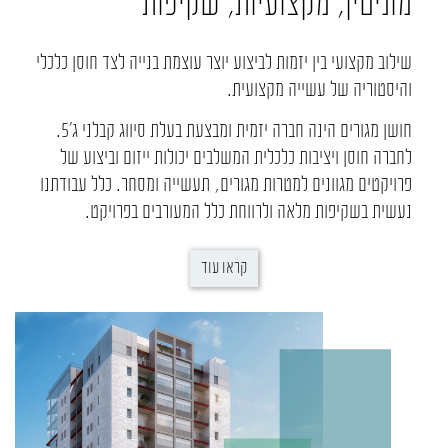
מוניטין, מקצועיות, שקיפות
סמן קישורים
font_download
לאפס את כל האפשרויות
cached
שילוב מקצועי בין יזמות לביצוע יוצר עוצמת בנייה לצד חוסן כלכלי
והיסטוריה של עשייה מקצועית.
חושן מגורים הינה חברה יזמית ומבצעת בעלת סיווג קבלני ג'5.
לחברה חוסן ויציבות כלכלית המשלבים יכולות ייזום וביצוע של
פרויקטים מגוונים למטרות מגורים, תעשייה ומסחר. כלל עבודתנו
נעשית בשקיפות מלאה ולרווחת כלל המעורבים בפרויקט.
קראו עוד