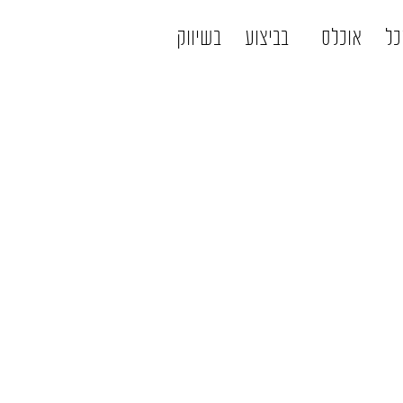
כל
אוכלס
בביצוע
בשיווק