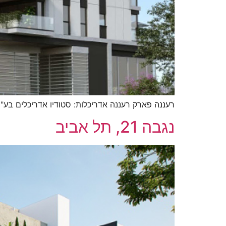
רעננה פארק רעננה אדריכלות: סטודיו אדריכלים בע"מ בניין משולב
נגבה 21, תל אביב