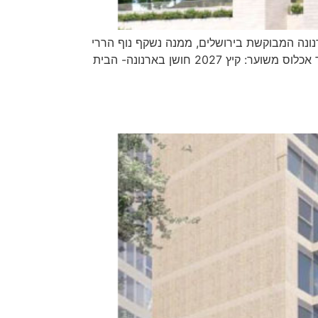
חודי ולצידו מתחם מסחרי10 קומות, 71 יח"ד בשכונת מורדות ארנונה המבוקשת בירושלים, ממנה נשקף נוף הררי
פתוח ומרחבים טבעיים וירוקים, מקימה קבוצת חושן מגורים את פרויקט חושן בארנונה המציע חווית מגורים ייחודית. מועד אכלוס משוער: קיץ 2027 חושן בארנונה- הבית