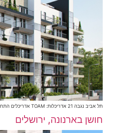
תל אביב נגבה 21 אדריכלות: TOAM אדריכלים התחדשות עירונית- תמ״א 38/1 חיזוק ותוספת
חושן בארנונה, ירושלים