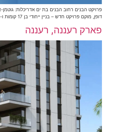
דופן, מוקם פרויקט חדש – בניין ייחודי בן 17 קומות ו-80 יח״ד בתמהיל מגוון של דירות מעוצבות ומתוכננות בקפידה.
פארק רעננה, רעננה