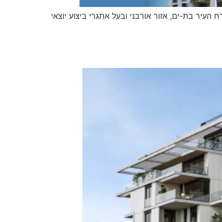
 הבנים המתחדש שברובע דרום-מזרח העיר בת-ים, אזור אורבני ובעל אתגרי ביצוע יוצאי