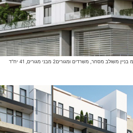
 מסחר, משרדים ומגורים2 מבני מגורים, 41 יח"ד