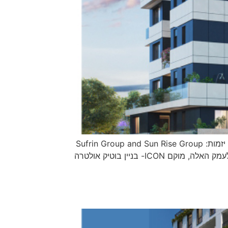
פרויקט ICON שכונת נווה שמיר בית שמש בניין בוטיק High End משולב מסחר, 32 יח״ד. אדריכלות: בר-לב אדריכלים | יזמות: Sufrin Group and Sun Rise Group
בנווה שמיר, הנחשבת לאחת השכונות החדשות והמבוקשות ביותר של בית שמש, והממוקמת אסטרטגית בין מרכז העיר לעמק האלה, מוקם ICON- בניין בוטיק אולטרה