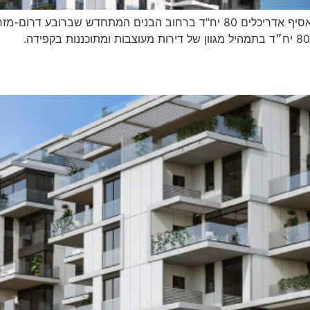
פרויקט הבנים רחוב הבנים בת ים אדריכלות: גוטמן-אסיף אדריכלים 80 יח"ד ברחוב